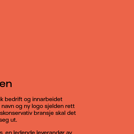
en
ik bedrift og innarbeidet
 navn og ny logo sjelden rett
skonservativ bransje skal det
 seg ut.
s, en ledende leverandør av