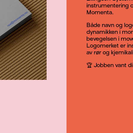
instrumentering o
Momenta.
Både navn og logo
dynamikken i mom
bevegelsen i move
Logomerket er ins
av rør og kjemikal
🏆 Jobben vant di